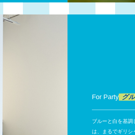
For Party
グル
ブルーと白を基調
は、まるでギリシ