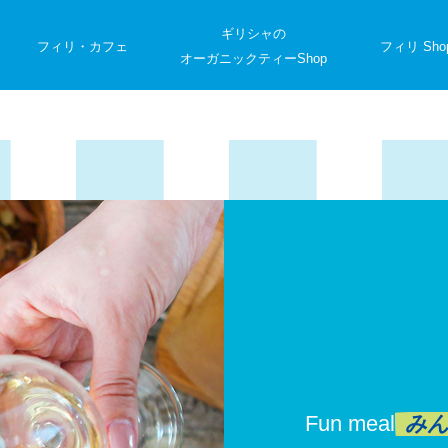
ギリシャの
フィリ・カフェ
フィリ Sho
オーガニックティーShop
Fun meal
み