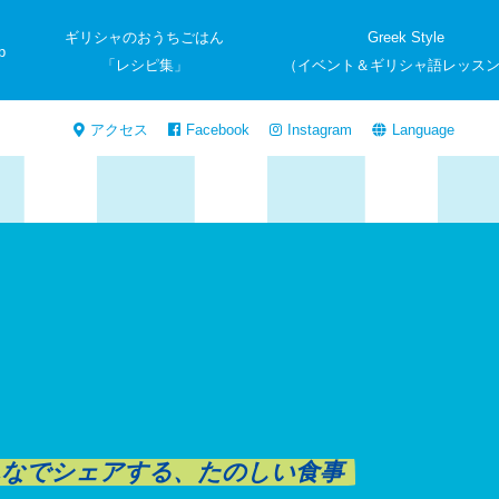
ギリシャのおうちごはん
Greek Style
p
「レシピ集」
（イベント＆ギリシャ語レッス
アクセス
Facebook
Instagram
Language
んなでシェアする、たのしい食事