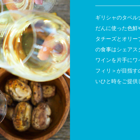
ギリシャのタベル
だんに使った色鮮
タチーズとオリー
の食事はシェアス
ワインを片手にワイ
フィリ＞が目指す
いひと時をご提供