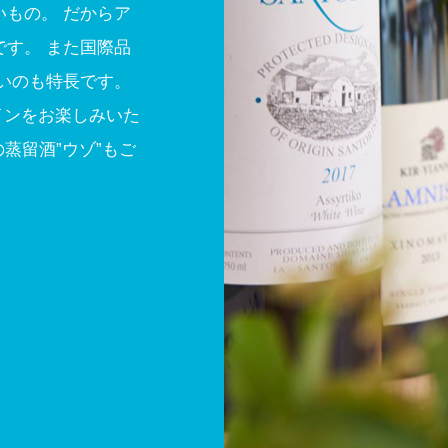
もの。 だからア
す。 また国際品
いのも特長です。
インをお楽しみいた
蒸留酒”ウゾ”もご