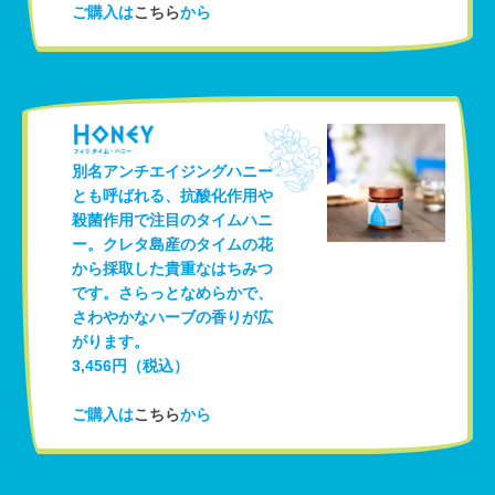
ご購入は
こちら
から
別名アンチエイジングハニー
とも呼ばれる、抗酸化作用や
殺菌作用で注目のタイムハニ
ー。クレタ島産のタイムの花
から採取した貴重なはちみつ
です。さらっとなめらかで、
さわやかなハーブの香りが広
がります。
3,456円（税込）
ご購入は
こちら
から