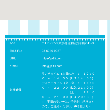
Add
〒111-0053 東京都台東区浅草橋2-15-3
Tel & Fax
03-6240-9027
URL
https//jp-fili.com
e-mail
info@jp-fili.com
ランチタイム（土日のみ）： １２：０
０ ～ １４：３０（L.O. １４：００)
ディナータイム（火～金）： １７：０
０ ～ ２２：００（L.O. ２１：００)
営業時間
（土）： １７：０
０ ～ ２１：００（L.O. ２０：３０)
※ 平日のランチはご予約制で承ります
ので、ご連絡ください。(6名様より)