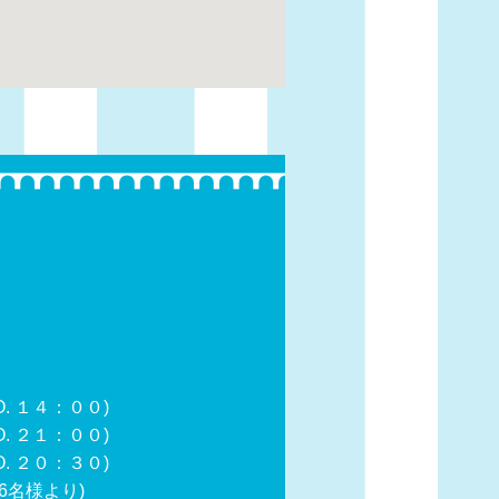
 １４：００)
 ２１：００)
２０：３０)
6名様より)