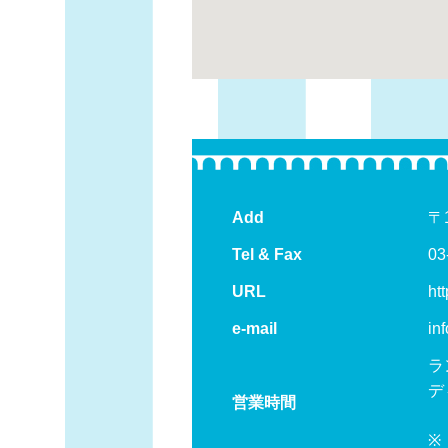
Add
〒
Tel & Fax
03
URL
htt
e-mail
in
ラ
デ
営業時間
（
※