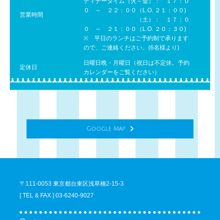
ディナータイム（火～金）： １７：０
０ ～ ２２：００（L.O. ２１：００)
営業時間
（土）： １７：０
０ ～ ２１：００（L.O. ２０：３０)
※ 平日のランチはご予約制で承ります
ので、ご連絡ください。(6名様より)
日曜日晩・月曜日（祝日は不定休。予約
定休日
カレンダーをご覧ください）
Google Map
〒111-0053 東京都台東区浅草橋2-15-3
[ TEL & FAX ] 03-6240-9027