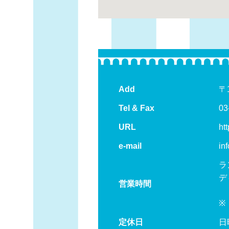
Add
〒
Tel & Fax
03
URL
htt
e-mail
in
ラ
デ
営業時間
（
※
定休日
日