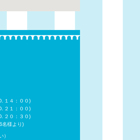
 １４：００)
 ２１：００)
２０：３０)
6名様より)
い）