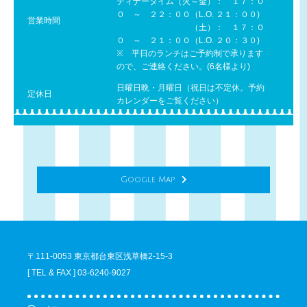
ディナータイム（火～金）： １７：０
０ ～ ２２：００（L.O. ２１：００)
営業時間
（土）： １７：０
０ ～ ２１：００（L.O. ２０：３０)
※ 平日のランチはご予約制で承ります
ので、ご連絡ください。(6名様より)
日曜日晩・月曜日（祝日は不定休。予約
定休日
カレンダーをご覧ください）
Google Map
〒111-0053 東京都台東区浅草橋2-15-3
[ TEL & FAX ] 03-6240-9027