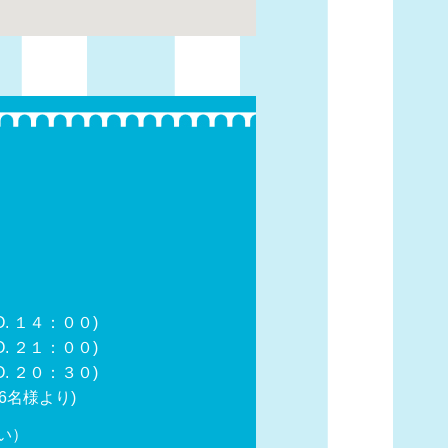
 １４：００)
 ２１：００)
２０：３０)
6名様より)
い）