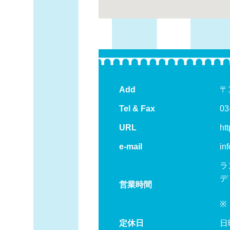
Add
〒
Tel & Fax
03
URL
htt
e-mail
in
ラ
デ
営業時間
（
※
定休日
日