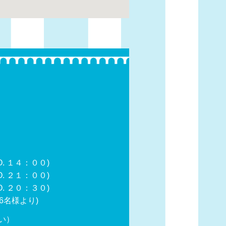
 １４：００)
 ２１：００)
２０：３０)
6名様より)
い）