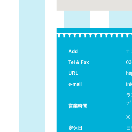
Add
〒
Tel & Fax
03
URL
htt
e-mail
in
ラ
デ
営業時間
（
※
定休日
日